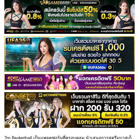
7m Basketball เป็นแพลตฟอร์มที่ครอบคลุม นำเสนอการ
สตรีมบาสเก็