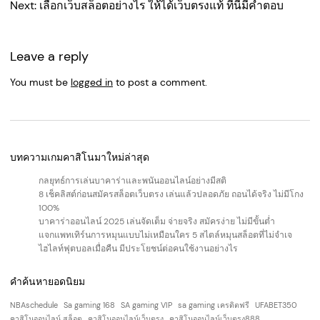
Next:
เลือกเว็บสล็อตอย่างไร ให้ได้เว็บตรงแท้ ที่นี่มีคำตอบ
Leave a reply
You must be
logged in
to post a comment.
บทความเกมคาสิโนมาใหม่ล่าสุด
กลยุทธ์การเล่นบาคาร่าและพนันออนไลน์อย่างมีสติ
8 เช็คลิสต์ก่อนสมัครสล็อตเว็บตรง เล่นแล้วปลอดภัย ถอนได้จริง ไม่มีโกง
100%
บาคาร่าออนไลน์ 2025 เล่นจัดเต็ม จ่ายจริง สมัครง่าย ไม่มีขั้นต่ำ
แจกแพทเทิร์นการหมุนแบบไม่เหมือนใคร 5 สไตล์หมุนสล็อตที่ไม่จำเจ
ไฮไลท์ฟุตบอลเมื่อคืน มีประโยชน์ต่อคนใช้งานอย่างไร
คำค้นหายอดนิยม
NBAschedule
Sa gaming 168
SA gaming VIP
sa gaming เครดิตฟรี
UFABET350
คาสิโนออนไลน์ สล็อต
คาสิโนออนไลน์เว็บตรง
คาสิโนออนไลน์เว็บตรง888