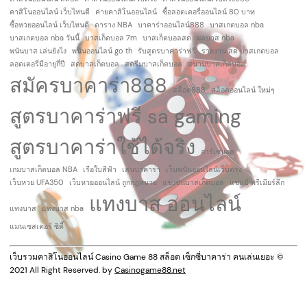
คาสิโนออนไลน์ เว็บไหนดี
ค่ายคาสิโนออนไลน์
ซื้อลอตเตอรี่ออนไลน์ 80 บาท
ซื้อหวยออนไลน์ เว็บไหนดี
ตาราง NBA
บาคาร่าออนไลน์888
บาสเกตบอล nba
บาสเกตบอล nba วันนี้
บาสเก็ตบอล 7m
บาสเก็ตบอลสด
ผลบาส nba
พนันบาส เล่นยังไง
พนันออนไลน์ go th
รับสูตรบาคาร่าฟรี
รายงาน สด บาสเกตบอล
ลอตเตอรี่มีอายุกี่ปี
สดบาสเก็ตบอล
สตรีมบาสเก็ตบอล
สนามบาสเก็ตบอล
สมัครบาคาร่า888
สล็อต888
สล็อตออนไลน์ ใหม่ๆ
สูตรบาคาร่าฟรี sa gaming
สูตรบาคาร่าใช้ได้จริง
อาร์เซนอล
เกมบาสเก็ตบอล NBA
เรือใบสีฟ้า
เล่นบาคาร่า
เว็บพนันออนไลน์เว็บตรง
เว็บหวย UFA350
เว็บหวยออนไลน์ ถูกกฎหมาย
แข่งขันบาสเก็ตบอล
แชมป์ พรีเมียร์ลีก
แทงบาส ออนไลน์
แทงบาส
แทงบาส nba
แมนเชสเตอร์ ซิตี้
เว็บรวมคาสิโนออนไลน์ Casino Game 88 สล็อต เซ็กซี่บาคาร่า คนเล่นเยอะ ©
2021 All Right Reserved. by
Casinogame88.net