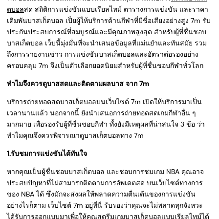
ตบอล
สด สถิติการแข่งขันแบบเรียลไทม์ ตารางการแข่งขัน และราคา
เดิมพันบาสเก็ตบอล เป็ยผู้ให้บริการด้านกีฬาที่มีชื่อเสียงอย่างสูง 7m รับ
ประกันประสบการณ์ที่สมบูรณ์และมีคุณภาพสูงสุด สำหรับผู้ที่ชื่นชอบ
บาสเก็ตบอล เว็บนี้มุ่งมั่นที่จะนำเสนอข้อมูลที่แม่นยำและทันสมัย ​​รวม
ถึงการรายงานข่าว การแข่งขันบาสเก็ตบอลและอัตราต่อรองอย่าง
ครอบคลุม 7m จึงเป็นตัวเลือกยอดนิยมสำหรับผู้ที่ชื่นชอบกีฬาทั่วโลก
ทำไมจึงควรดูบาสสดและติดตามผลบาส จาก
7m
บริการถ่ายทอดสดบาสเก็ตบอลบนเว็บไซต์ 7m เปิดให้บริการมาเป็น
เวลานานแล้ว นอกจากนี้ ยังนำเสนอการถ่ายทอดสดเกมกีฬาอื่น ๆ
มากมาย เพื่อรองรับผู้ที่ชื่นชอบกีฬา ทั้งยังมีเหตุผลที่น่าสนใจ 3 ข้อ ว่า
ทำไมคุณจึงควรพิจารณาดูบาสเก็ตบอลทาง 7m
1.
รับชมการแข่งขันได้ทันใจ
หากคุณเป็นผู้ชื่นชอบบาสเก็ตบอล และชอบการชมเกม NBA คุณอาจ
ประสบปัญหาที่ไม่สามารถติดตามการอัพเดตสด บนเว็บไซต์ทางการ
ของ NBA ได้ ซึ่งมักจะส่งผลให้พลาดความตื่นเต้นของการแข่งขัน
อย่างไรก็ตาม เว็บไซต์ 7m อยู่ที่นี่ รับรองว่าคุณจะไม่พลาดทุกจังหวะ
ได้รับการออกแบบมาเพื่อให้คุณสตรีมเกมบาสเก็ตบอลแบบเรียลไทม์ได้