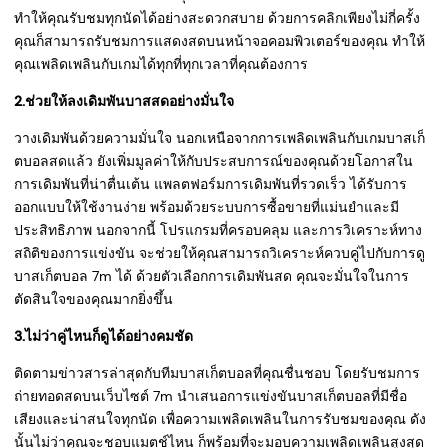
ทำให้คุณรับชมทุกนัดได้อย่างสะดวกสบาย ด้วยการคลิกเพียงไม่กี่ครั้ง
คุณก็สามารถรับชมการแสดงสดบนหน้าจอคอมพิวเตอร์ของคุณ ทำให้
คุณเพลิดเพลินกับเกมได้ทุกที่ทุกเวลาที่คุณต้องการ
2.
ช่วยให้ลงเดิมพันบาสสดอย่างมั่นใจ
วางเดิมพันด้วยความมั่นใจ นอกเหนือจากการเพลิดเพลินกับเกมบาสเก็
ตบอลสดแล้ว ยังเพิ่มมูลค่าให้กับประสบการณ์ของคุณด้วยโอกาสใน
การเดิมพันที่น่าตื่นเต้น แพลตฟอร์มการเดิมพันที่รวดเร็ว ได้รับการ
ออกแบบให้ใช้งานง่าย พร้อมด้วยระบบการซื้อขายที่แม่นยำและมี
ประสิทธิภาพ นอกจากนี้ โปรแกรมที่ครอบคลุม และการวิเคราะห์ทาง
สถิติของการแข่งขัน จะช่วยให้คุณสามารถวิเคราะห์ควบคู่ไปกับการดู
บาสเก็ตบอล 7m ได้ ด้วยตัวเลือกการเดิมพันสด คุณจะมั่นใจในการ
ตัดสินใจของคุณมากยิ่งขึ้น
3.
ไม่ว่าคู่ไหนก็ดูได้อย่างคมชัด
ติดตามข่าวสารล่าสุดกับทีมบาสเก็ตบอลที่คุณชื่นชอบ โดยรับชมการ
ถ่ายทอดสดบนเว็บไซต์ 7m นำเสนอการแข่งขันบาสเก็ตบอลที่มีชื่อ
เสียงและน่าสนใจทุกนัด เพื่อความเพลิดเพลินในการรับชมของคุณ ดัง
นั้นไม่ว่าคุณจะชอบแมตช์ไหน ก็พร้อมที่จะมอบความเพลิดเพลินสูงสุด