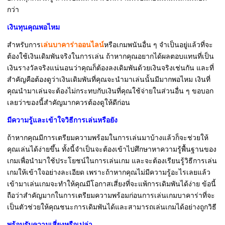
กว่า
เงินทุนคุณพอไหม
สำหรับการ
เล่นบาคาร่าออนไลน์
หรือเกมพนันอื่น ๆ จำเป็นอยู่แล้วที่จะ
ต้องใช้เงินเดิมพันจริงในการเล่น ถ้าหากคุณอยากได้ผลตอบแทนที่เป็น
เงินรางวัลจริงแน่นอนว่าคุณก็ต้องลงเดิมพันด้วยเงินจริงเช่นกัน และที่
สำคัญคือต้องดูว่าเงินเดิมพันที่คุณจะนำมาเล่นนั้นมีมากพอไหม เงินที่
คุณนำมาเล่นจะต้องไม่กระทบกับเงินที่คุณใช้จ่ายในส่วนอื่น ๆ ขอบอก
เลยว่าของนี้สำคัญมากควรต้องดูให้ดีก่อน
มีความรู้และเข้าใจวิธีการเล่นหรือยัง
ถ้าหากคุณมีการเตรียมความพร้อมในการเล่นมาบ้างแล้วก็จะช่วยให้
คุณเล่นได้ง่ายขึ้น ทั้งนี้จำเป็นจะต้องเข้าไปศึกษาหาความรู้พื้นฐานของ
เกมเพื่อนำมาใช้ประโยชน์ในการเล่นเกม และจะต้องเรียนรู้วิธีการเล่น
เกมให้เข้าใจอย่างละเอียด เพราะถ้าหากคุณไม่มีความรู้อะไรเลยแล้ว
เข้ามาเล่นเกมจะทำให้คุณมีโอกาสเสี่ยงที่จะแพ้การเดิมพันได้ง่าย ข้อนี้
ถือว่าสำคัญมากในการเตรียมความพร้อมก่อนการเล่นเกมบาคาร่าที่จะ
เป็นตัวช่วยให้คุณชนะการเดิมพันได้และสามารถเล่นเกมได้อย่างถูกวิธี
พร้อมรับความเสี่ยงหรือเปล่า