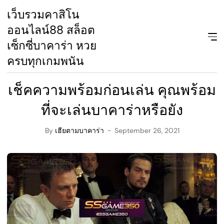
Skip
เว็บรวมคาสิโน
to
content
ออนไลน์88 สล็อต
เซ็กซี่บาคาร่า หวย
ครบทุกเกมพนัน
เช็คความพร้อมก่อนเล่น คุณพร้อม
ที่จะเล่นบาคาร่าหรือยัง
By
เฮียตามบาคาร่า
-
September 26, 2021