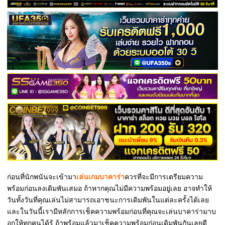
ก่อนที่นักพนันจะเข้ามา
เล่นเกมบาคาร่า
ควรที่จะมีการเตรียมความ
พร้อมก่อนลงเดิมพันเสมอ ถ้าหากคุณไม่มีความพร้อมอยู่เลย อาจทำให้
วันทั้งวันที่คุณเล่นไม่สามารถเอาชนะการเดิมพันในแต่ละครั้งได้เลย
และในวันนี้เรามีหลักการเช็คความพร้อมก่อนที่คุณจะเล่นบาคาร่ามาบ
อกให้ทุกคนได้รู้ ถ้าพร้อมแล้วมาเช็คความพร้อมก่อนเดิมพันกันเลยดี